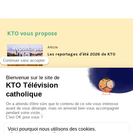
KTO vous propose
Article
Les reportages d'été 2026 de KTO
Article
La visite pastorale du pape Léon
XIV à Assise à suivre sur KTO le
jeudi 6 août
Article
Le pape en Uruguay, Argentine et
Pérou du 6 au 17 novembre 2026