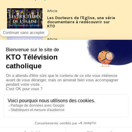
Article
Les Docteurs de l'Église, une série
documentaire à redécouvrir sur
KTO
Article
Les reportages d'été 2026 de KTO
Article
La visite pastorale du pape Léon
XIV à Assise à suivre sur KTO le
jeudi 6 août
Article
Le pape en Uruguay, Argentine et
Pérou du 6 au 17 novembre 2026