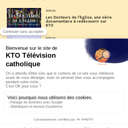
Article
Les Docteurs de l'Église, une série
documentaire à redécouvrir sur
KTO
Article
Les reportages d'été 2026 de KTO
Article
La visite pastorale du pape Léon
XIV à Assise à suivre sur KTO le
jeudi 6 août
Article
Le pape en Uruguay, Argentine et
Pérou du 6 au 17 novembre 2026