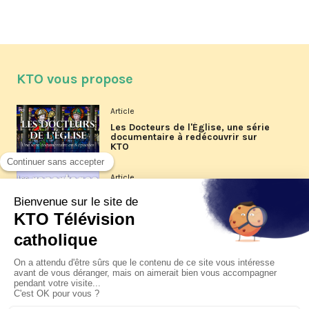
KTO vous propose
Article
Les Docteurs de l'Église, une série
documentaire à redécouvrir sur
KTO
Article
Les reportages d'été 2026 de KTO
Article
La visite pastorale du pape Léon
XIV à Assise à suivre sur KTO le
jeudi 6 août
Article