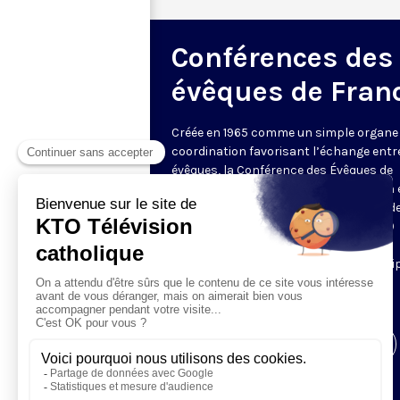
Conférences des
évêques de Fran
Créée en 1965 comme un simple organe
coordination favorisant l’échange entr
évêques, la Conférence des Évêques de
France (CEF) se réunit deux fois par an
Assemblée Plénière, en général à Lourde
C’est l’occasion pour ses quelques 120
membres de débattre sur des sujets
sociétaux, sociaux et éthiques. Les équi
KTO ne manquent pas de couvrir
l'événement.
Visiter la page de l'émission