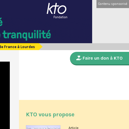
Contenu sponsorisé
de France à Lourdes
Faire un don à KTO
KTO vous propose
Article