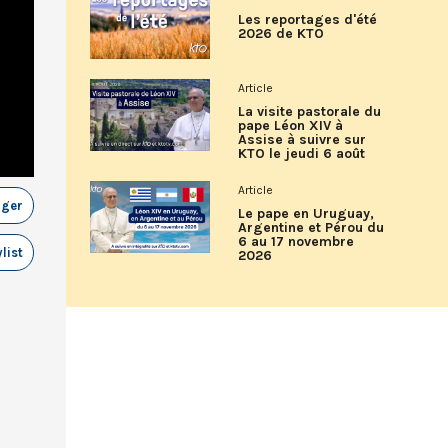
Les reportages d'été
2026 de KTO
Article
La visite pastorale du
pape Léon XIV à
Assise à suivre sur
KTO le jeudi 6 août
Article
ager
Le pape en Uruguay,
Argentine et Pérou du
6 au 17 novembre
list
2026