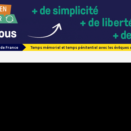
 de France
Temps mémoriel et temps pénitentiel avec les évêques 