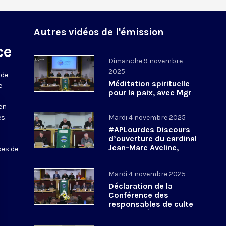
Autres vidéos de l'émission
ce
Dimanche 9 novembre
2025
 de
Méditation spirituelle
e
pour la paix, avec Mgr
Shomali et Mgr
 en
Rantsya #APLourdes -
s.
Mardi 4 novembre 2025
9 novembre 2025
#APLourdes Discours
d’ouverture du cardinal
Jean-Marc Aveline,
pes de
président de la CEF - 4
novembre 2025
Mardi 4 novembre 2025
Déclaration de la
Conférence des
responsables de culte
en France à propos de
la COP30 #APLourdes