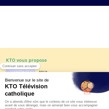
KTO vous propose
Article
Les reportages d'été 2026 de KTO
Article
La visite pastorale du pape Léon
XIV à Assise à suivre sur KTO le
jeudi 6 août