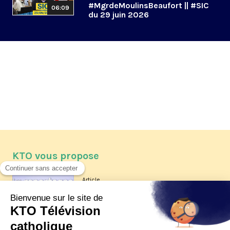
#MgrdeMoulinsBeaufort || #SIC
06:09
du 29 juin 2026
KTO vous propose
Article
Les reportages d'été 2026 de KTO
Article