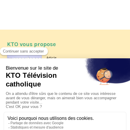
KTO vous propose
Article
Les reportages d'été 2026 de KTO
Article
La visite pastorale du pape Léon
XIV à Assise à suivre sur KTO le
jeudi 6 août
Article
Le pape en Uruguay, Argentine et
Pérou du 6 au 17 novembre 2026