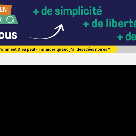
Comment Dieu peut-il m’aider quand j’ai des idées noires ?