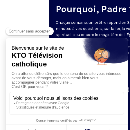
Pourquoi, Padre 
Chaque semaine, un prêtre répond en 3
minutes à vos questions, sur la foi, la vi
spirituelle ou encore le magistère de l’Égl
Cette année, ce sont les pères Charles
Rigail, Thibaut de Rincquesen et Charle
Thierry Ndjandjo qui vous proposent le
réflexion et leur éclairage.
Envoyez vos questions
à
pourquoipadre@ktotv.com
Visiter la page de l'émission