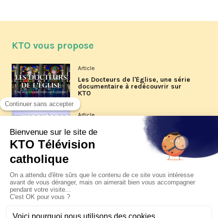
KTO vous propose
Article
Les Docteurs de l'Église, une série
documentaire à redécouvrir sur
KTO
Article
Les reportages d'été 2026 de KTO
Article
La visite pastorale du pape Léon
XIV à Assise à suivre sur KTO le
jeudi 6 août
Article
Le pape en Uruguay, Argentine et