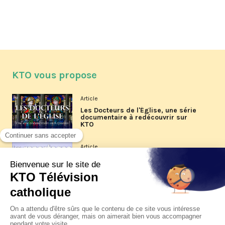
KTO vous propose
Article
Les Docteurs de l'Église, une série
documentaire à redécouvrir sur
KTO
Article
Les reportages d'été 2026 de KTO
Article
La visite pastorale du pape Léon
XIV à Assise à suivre sur KTO le
jeudi 6 août