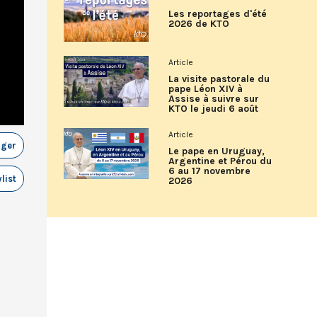
Les reportages d'été
2026 de KTO
Article
La visite pastorale du
pape Léon XIV à
Assise à suivre sur
KTO le jeudi 6 août
Article
ager
Le pape en Uruguay,
Argentine et Pérou du
6 au 17 novembre
list
2026