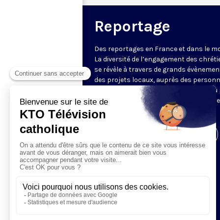
Reportage
Des reportages en France et dans le m
La diversité de l’engagement des chrét
se révèle à travers de grands évènemen
des projets locaux, auprès des person
fragiles, au service du Bien commun ou
l’évangélisation. Un regard d’espérance
le monde.
Visiter la page de l'émission