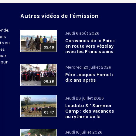
Autres vidéos de l'émission
onde.
Jeudi 6 août 2026
iens
Caravanes de la Paix :
ts ou
en route vers Vézelay
05:46
nes
avec les Franciscains
 par
 sur
Mercredi 29 juillet 2026
Père Jacques Hamel :
dix ans après
06:28
Jeudi 23 juillet 2026
Laudato Si’ Summer
Camp : des vacances
05:47
au rythme de la
conversion écologique
Jeudi 16 juillet 2026