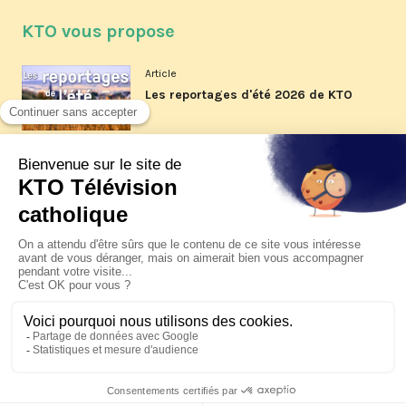
KTO vous propose
Article
Les reportages d'été 2026 de KTO
Article
La visite pastorale du pape Léon
XIV à Assise à suivre sur KTO le
jeudi 6 août
Article
Le pape en Uruguay, Argentine et
Pérou du 6 au 17 novembre 2026
© KTO 2026 —
Contact
—
Mentions légales