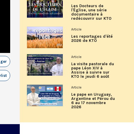
Les Docteurs de
l'Église, une série
documentaire à
redécouvrir sur KTO
Article
Les reportages d'été
2026 de KTO
Article
ager
La visite pastorale du
pape Léon XIV à
Assise à suivre sur
list
KTO le jeudi 6 août
Article
Le pape en Uruguay,
Argentine et Pérou du
6 au 17 novembre
2026