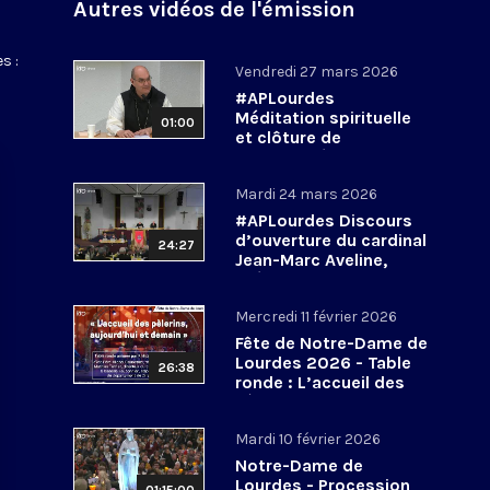
Autres vidéos de l'émission
s :
Vendredi 27 mars 2026
#APLourdes
Méditation spirituelle
01:00
et clôture de
l’Assemblée des
évêques de France - 27
Mardi 24 mars 2026
mars 2026
#APLourdes Discours
d’ouverture du cardinal
24:27
Jean-Marc Aveline,
président de la CEF -
24 mars 2026
Mercredi 11 février 2026
Fête de Notre-Dame de
Lourdes 2026 - Table
26:38
ronde : L’accueil des
pèlerins, aujourd’hui et
demain
Mardi 10 février 2026
Notre-Dame de
Lourdes - Procession
01:15:00