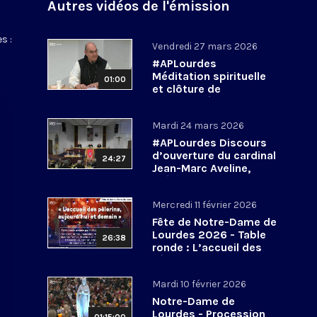
Autres vidéos de l'émission
s :
Vendredi 27 mars 2026
#APLourdes
Méditation spirituelle
01:00
et clôture de
l’Assemblée des
évêques de France - 27
Mardi 24 mars 2026
mars 2026
#APLourdes Discours
d’ouverture du cardinal
24:27
Jean-Marc Aveline,
président de la CEF -
24 mars 2026
Mercredi 11 février 2026
Fête de Notre-Dame de
Lourdes 2026 - Table
26:38
ronde : L’accueil des
pèlerins, aujourd’hui et
demain
Mardi 10 février 2026
Notre-Dame de
Lourdes - Procession
01:15:00