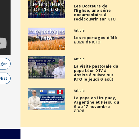
Les Docteurs de
l'Église, une série
documentaire à
redécouvrir sur KTO
Article
Les reportages d'été
2026 de KTO
Article
ager
La visite pastorale du
pape Léon XIV à
Assise à suivre sur
list
KTO le jeudi 6 août
Article
Le pape en Uruguay,
Argentine et Pérou du
6 au 17 novembre
2026