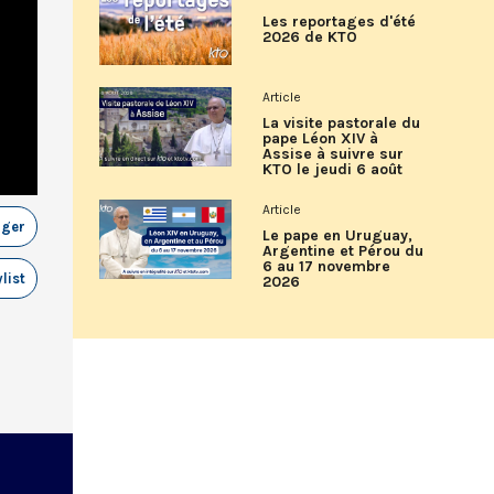
Les reportages d'été
2026 de KTO
Article
La visite pastorale du
pape Léon XIV à
Assise à suivre sur
KTO le jeudi 6 août
Article
ager
Le pape en Uruguay,
Argentine et Pérou du
6 au 17 novembre
list
2026