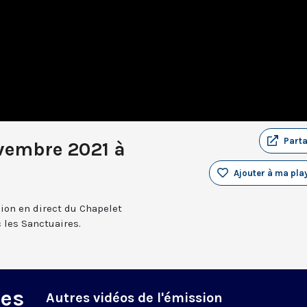
Part
vembre 2021 à
Ajouter à ma play
sion en direct du Chapelet
 les Sanctuaires.
des
Autres vidéos de l'émission