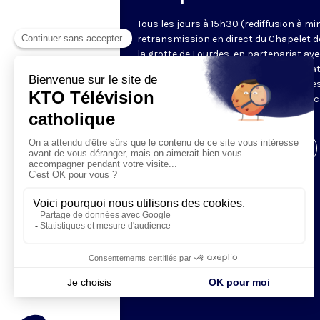
Tous les jours à 15h30 (rediffusion à min
retransmission en direct du Chapelet d
la grotte de Lourdes, en partenariat ave
Sanctuaires. Chaque jour, l'une des qua
méditations des mystères du Rosaire e
proposée en communion de prière avec
pèlerins à Lourdes.
Visiter la page de l'émission