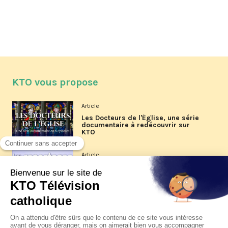
KTO vous propose
Article
Les Docteurs de l'Église, une série
documentaire à redécouvrir sur
KTO
Article
Les reportages d'été 2026 de KTO
Article
La visite pastorale du pape Léon
XIV à Assise à suivre sur KTO le
jeudi 6 août