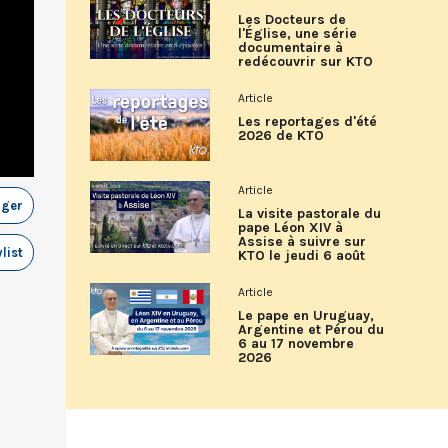
Les Docteurs de
l'Église, une série
documentaire à
redécouvrir sur KTO
Article
Les reportages d'été
2026 de KTO
Article
ager
La visite pastorale du
pape Léon XIV à
Assise à suivre sur
list
KTO le jeudi 6 août
Article
Le pape en Uruguay,
Argentine et Pérou du
6 au 17 novembre
2026