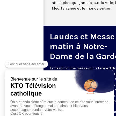
ainsi, plus que jamais, sur la ville,
Méditerranée et le monde entier.
Laudes et Messe
matin à Notre-
Dame de la Gard
Le besoin d’une messe quotidienne diff
la télévision a été exprimé d’une manièr
encore plus forte pendant le confinem
dans de nombreux pays francophones 
maintient depuis la reprise. KTO retran
en direct de la basilique Notre-Dame de 
Garde, à Marseille, les laudes et la mess
Le lundi à 7h25, la messe
Du mardi au samedi à 7h25, messe avec l