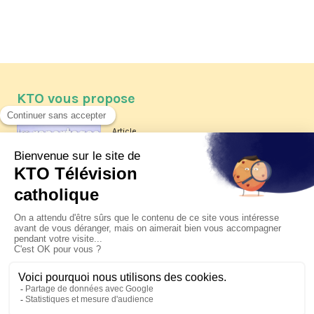
KTO vous propose
Article
Les reportages d'été 2026 de KTO
Article
La visite pastorale du pape Léon
XIV à Assise à suivre sur KTO le
jeudi 6 août
Article
Le pape en Uruguay, Argentine et
Pérou du 6 au 17 novembre 2026