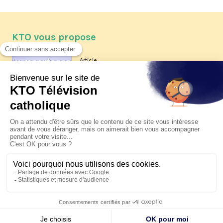
KTO vous propose
Article
Les reportages d'été 2026 de KTO
Article
La visite pastorale du pape Léon
XIV à Assise à suivre sur KTO le
jeudi 6 août
Article
Le pape en Uruguay, Argentine et
Pérou du 6 au 17 novembre 2026
© KTO 2026 —
Contact
—
Mentions légales