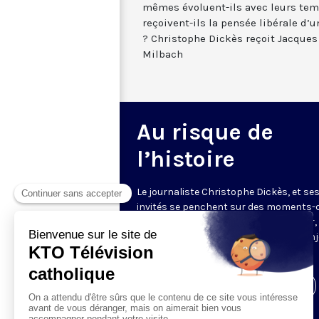
mêmes évoluent-ils avec leurs te
reçoivent-ils la pensée libérale d’
? Christophe Dickès reçoit Jacques
Milbach
Au risque de
l’histoire
Le journaliste Christophe Dickès, et se
invités se penchent sur des moments-
de l'Histoire de l'Eglise, pour en exposer,
manière aussi claire que précise, les enj
les faits.
Visiter la page de l'émission