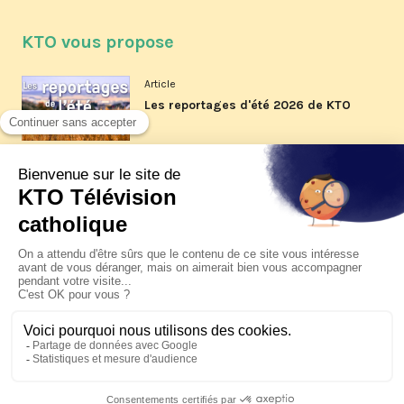
KTO vous propose
Article
Les reportages d'été 2026 de KTO
Article
La visite pastorale du pape Léon
XIV à Assise à suivre sur KTO le
jeudi 6 août
Article
Le pape en Uruguay, Argentine et
Pérou du 6 au 17 novembre 2026
© KTO 2026 —
Contact
—
Mentions légales