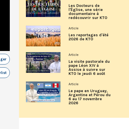
Les Docteurs de
l'Église, une série
documentaire à
redécouvrir sur KTO
Article
Les reportages d'été
2026 de KTO
Article
ager
La visite pastorale du
pape Léon XIV à
Assise à suivre sur
list
KTO le jeudi 6 août
Article
Le pape en Uruguay,
Argentine et Pérou du
6 au 17 novembre
2026