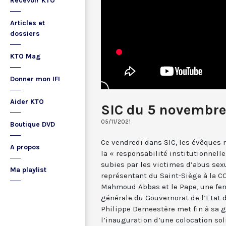
Recevoir KTO
Articles et
dossiers
KTO Mag
Donner mon IFI
Aider KTO
SIC du 5 novembre
05/11/2021
Boutique DVD
Ce vendredi dans SIC, les évêques 
A propos
la « responsabilité institutionnelle
subies par les victimes d’abus sexue
Ma playlist
représentant du Saint-Siège à la CO
Mahmoud Abbas et le Pape, une f
générale du Gouvernorat de l’Etat de
Philippe Demeestère met fin à sa gr
l’inauguration d’une colocation sol