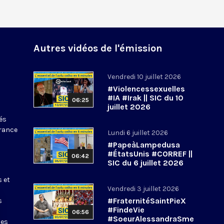
Autres vidéos de l'émission
Vendredi 10 juillet 2026
#Violencessexuelles
#IA #Irak || SIC du 10
06:25
juillet 2026
tés
France
Lundi 6 juillet 2026
#PapeàLampedusa
#ÉtatsUnis #CORREF ||
06:42
SIC du 6 juillet 2026
s et
Vendredi 3 juillet 2026
#FraternitéSaintPieX
s
#FindeVie
06:56
#SoeurAlessandraSme
les