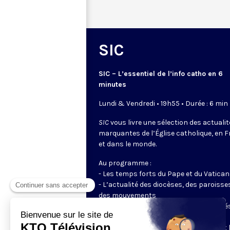
SIC
SIC – L’essentiel de l’info catho en 6
minutes
Lundi & Vendredi • 19h55 • Durée : 6 min
SIC
vous livre une sélection des actuali
marquantes de l’Église catholique, en 
et dans le monde.
Au programme :
- Les temps forts du Pape et du Vatican
- L’actualité des diocèses, des paroisse
des mouvements
- Les initiatives des catholiques engagé
dans le monde
- Les grands événements ecclésiaux et 