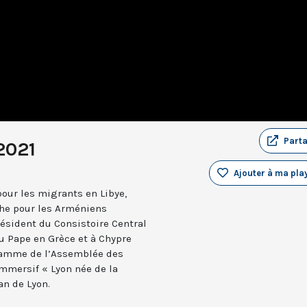
Part
2021
Ajouter à ma play
pour les migrants en Libye,
che pour les Arméniens
résident du Consistoire Central
u Pape en Grèce et à Chypre
ramme de l’Assemblée des
immersif « Lyon née de la
an de Lyon.