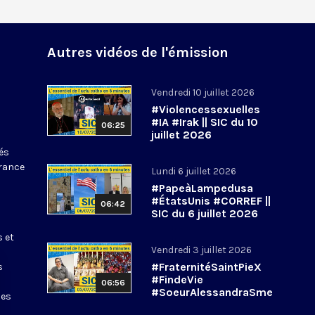
Autres vidéos de l'émission
Vendredi 10 juillet 2026
#Violencessexuelles
#IA #Irak || SIC du 10
06:25
juillet 2026
tés
France
Lundi 6 juillet 2026
#PapeàLampedusa
#ÉtatsUnis #CORREF ||
06:42
SIC du 6 juillet 2026
s et
Vendredi 3 juillet 2026
#FraternitéSaintPieX
s
#FindeVie
06:56
#SoeurAlessandraSme
les
rilli || #SIC du 3 juillet