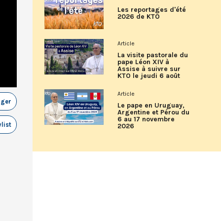
Les reportages d'été
2026 de KTO
Article
La visite pastorale du
pape Léon XIV à
Assise à suivre sur
KTO le jeudi 6 août
Article
ager
Le pape en Uruguay,
Argentine et Pérou du
6 au 17 novembre
list
2026