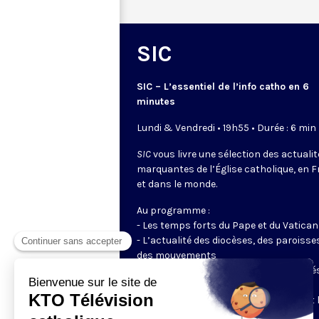
SIC
SIC – L’essentiel de l’info catho en 6
minutes
Lundi & Vendredi • 19h55 • Durée : 6 min
SIC
vous livre une sélection des actuali
marquantes de l’Église catholique, en 
et dans le monde.
Au programme :
- Les temps forts du Pape et du Vatican
- L’actualité des diocèses, des paroisse
des mouvements
- Les initiatives des catholiques engagé
dans le monde
- Les grands événements ecclésiaux et 
enjeux du moment pour la société