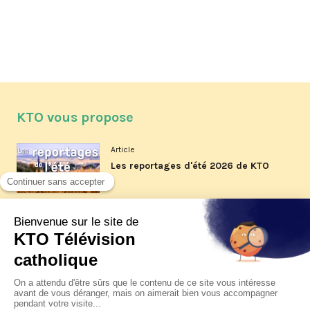
KTO vous propose
Article
Les reportages d'été 2026 de KTO
Article
La visite pastorale du pape Léon
XIV à Assise à suivre sur KTO le
jeudi 6 août
Article
Le pape en Uruguay, Argentine et
Pérou du 6 au 17 novembre 2026