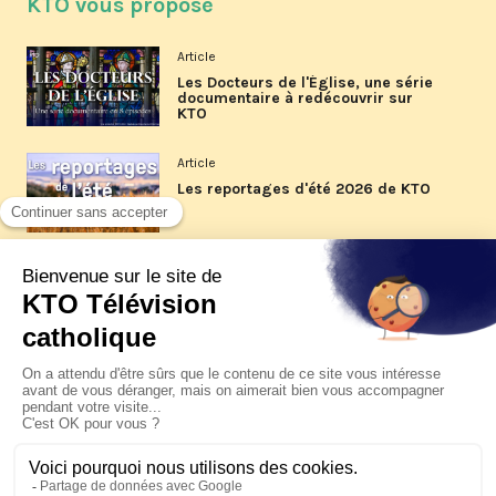
KTO vous propose
Article
Les Docteurs de l'Église, une série
documentaire à redécouvrir sur
KTO
Article
Les reportages d'été 2026 de KTO
Article
La visite pastorale du pape Léon
XIV à Assise à suivre sur KTO le
jeudi 6 août
Article
Le pape en Uruguay, Argentine et
Pérou du 6 au 17 novembre 2026