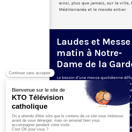
ainsi, plus que jamais, sur la ville,
Méditerranée et le monde entier.
Laudes et Messe
matin à Notre-
Dame de la Gard
Le besoin d’une messe quotidienne diff
la télévision a été exprimé d’une manièr
encore plus forte pendant le confinem
dans de nombreux pays francophones 
maintient depuis la reprise. KTO retran
en direct de la basilique Notre-Dame de 
Garde, à Marseille, les laudes et la mess
Le lundi à 7h25, la messe
Du mardi au samedi à 7h25, messe avec l