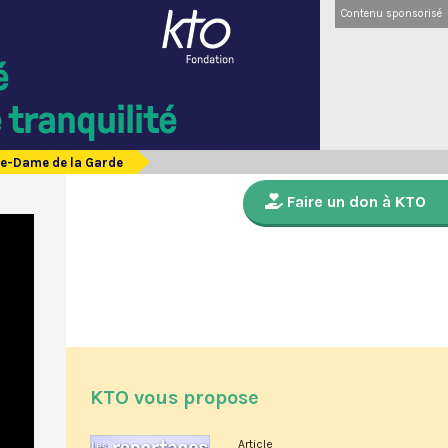
Contenu sponsorisé
re-Dame de la Garde
Faire un don à KTO
KTO vous propose
Article