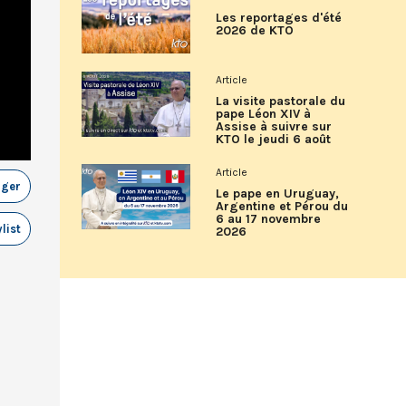
Les reportages d'été
2026 de KTO
Article
La visite pastorale du
pape Léon XIV à
Assise à suivre sur
KTO le jeudi 6 août
Article
ager
Le pape en Uruguay,
Argentine et Pérou du
6 au 17 novembre
list
2026