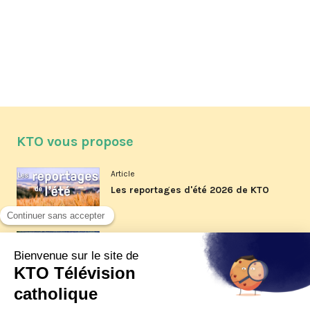
KTO vous propose
Article
Les reportages d'été 2026 de KTO
Article
La visite pastorale du pape Léon
XIV à Assise à suivre sur KTO le
jeudi 6 août
Article