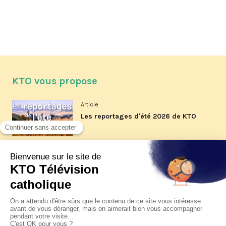
KTO vous propose
Article
Les reportages d'été 2026 de KTO
Article
La visite pastorale du pape Léon
XIV à Assise à suivre sur KTO le
jeudi 6 août
Article
Le pape en Uruguay, Argentine et
Pérou du 6 au 17 novembre 2026