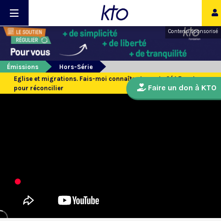
Contenu sponsorisé
Émissions
Hors-Série
Eglise et migrations. Fais-moi connaître ta route 2/4 Ecouter
Faire un don à KTO
pour réconcilier