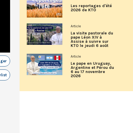
Les reportages d'été
2026 de KTO
Article
La visite pastorale du
pape Léon XIV à
Assise à suivre sur
KTO le jeudi 6 août
Article
ager
Le pape en Uruguay,
Argentine et Pérou du
6 au 17 novembre
list
2026