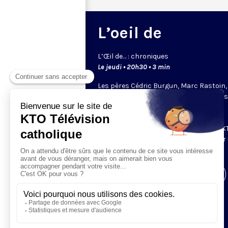
L’oeil de
L’
Œil
de… : chroniques
Le jeudi • 20h30 • 3 min
Les pères Cédric Burgun, Marc Rastoin,
Bernard Devert ou Éric de Beukelaer… il
chacun un regard bien à eux. Leurs
chroniques bousculent et donnent à
réfléchir. Ce sont les chroniqueurs de KT
viennent partager leur point de vue sur
sujet qui leur tient à coeur.
Visiter la page de l'émission