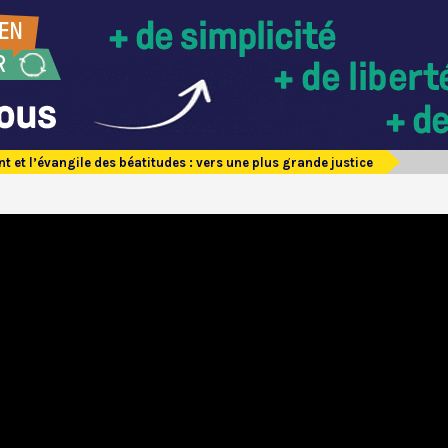
nt et l’évangile des béatitudes : vers une plus grande justice