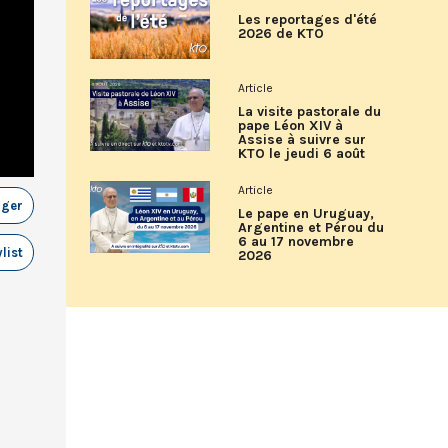
Les reportages d'été
2026 de KTO
Article
La visite pastorale du
pape Léon XIV à
Assise à suivre sur
KTO le jeudi 6 août
Article
ager
Le pape en Uruguay,
Argentine et Pérou du
6 au 17 novembre
list
2026