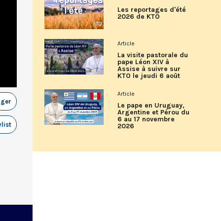
Les reportages d'été
2026 de KTO
Article
La visite pastorale du
pape Léon XIV à
Assise à suivre sur
KTO le jeudi 6 août
Article
ager
Le pape en Uruguay,
Argentine et Pérou du
6 au 17 novembre
list
2026