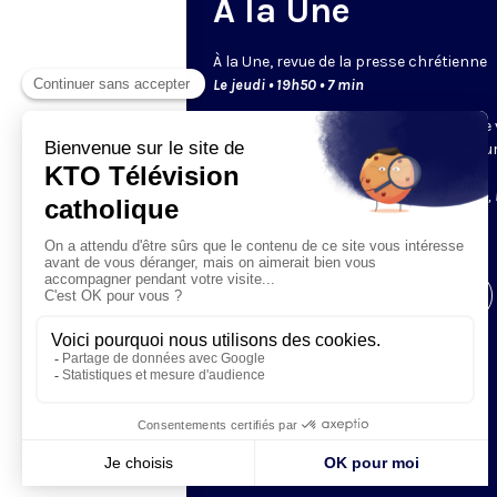
A la Une
À la Une, revue de la presse chrétienne
Le jeudi • 19h50 • 7 min
Les rédactions de la presse chrétienne
présentent leur une, le point fort de leu
publications à venir. Retrouvez les
journalistes de
Famille chrétienne, La Vie, 
Pèlerin, France catholique
et
Réforme
.
Visiter la page de l'émission