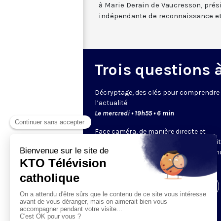
à Marie Derain de Vaucresson, prés
indépendante de reconnaissance et
Trois questions à 
Décryptage, des clés pour comprendre
l’actualité
Le mercredi • 19h55 • 6 min
Face caméra, de manière directe et
dynamique, un expert de KTO ou un invi
choisi par la rédaction décrypte pour 
un sujet.
Visiter la page de l'émission