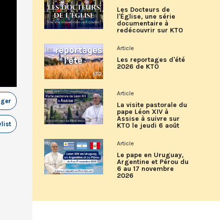
Les Docteurs de
l'Église, une série
documentaire à
redécouvrir sur KTO
Article
Les reportages d'été
2026 de KTO
Article
ager
La visite pastorale du
pape Léon XIV à
Assise à suivre sur
list
KTO le jeudi 6 août
Article
Le pape en Uruguay,
Argentine et Pérou du
6 au 17 novembre
2026