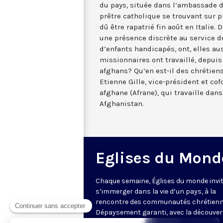
du pays, située dans l’ambassade d’
prêtre catholique se trouvant sur p
dû être rapatrié fin août en Italie.
une présence discrète au service 
d’enfants handicapés, ont, elles au
missionnaires ont travaillé, depuis
afghans? Qu’en est-il des chrétien
Etienne Gille, vice-président et co
afghane (Afrane), qui travaille dan
Afghanistan.
Eglises du Mond
Chaque semaine, Églises du monde invit
s’immerger dans la vie d’un pays, à la
rencontre des communautés chrétienn
Dépaysement garanti, avec la découver
des spécificités et du rayonnement de