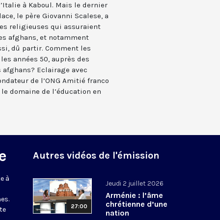
Italie à Kaboul. Mais le dernier
lace, le père Giovanni Scalese, a
 Des religieuses qui assuraient
des afghans, et notamment
ssi, dû partir. Comment les
 les années 50, auprès des
s afghans? Eclairage avec
fondateur de l’ONG Amitié franco
s le domaine de l’éducation en
e
Autres vidéos de l'émission
e à
Jeudi 2 juillet 2026
Arménie : l’âme
es.
chrétienne d’une
27:00
te
nation