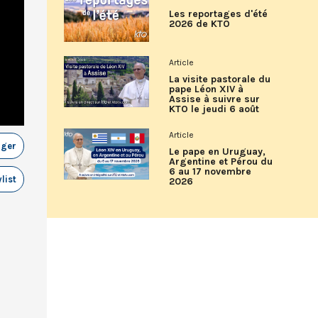
Les reportages d'été
2026 de KTO
Article
La visite pastorale du
pape Léon XIV à
Assise à suivre sur
KTO le jeudi 6 août
Article
ager
Le pape en Uruguay,
Argentine et Pérou du
6 au 17 novembre
list
2026