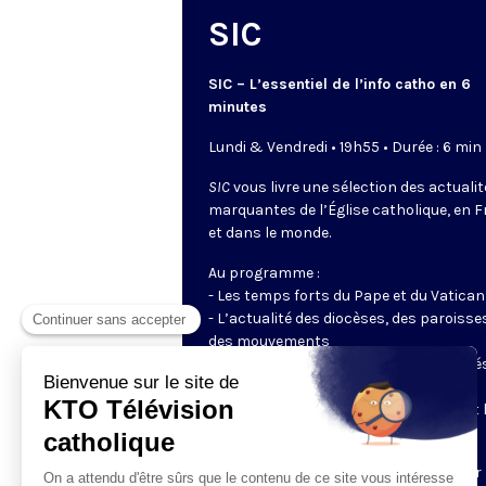
SIC
SIC – L’essentiel de l’info catho en 6
minutes
Lundi & Vendredi • 19h55 • Durée : 6 min
SIC
vous livre une sélection des actuali
marquantes de l’Église catholique, en 
et dans le monde.
Au programme :
- Les temps forts du Pape et du Vatican
- L’actualité des diocèses, des paroisse
des mouvements
- Les initiatives des catholiques engagé
dans le monde
- Les grands événements ecclésiaux et 
enjeux du moment pour la société
Un journal tout en images, préparé par 