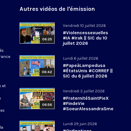
Autres vidéos de l'émission
Vendredi 10 juillet 2026
#Violencessexuelles
#IA #Irak || SIC du 10
06:25
juillet 2026
tés
France
Lundi 6 juillet 2026
#PapeàLampedusa
#ÉtatsUnis #CORREF ||
06:42
SIC du 6 juillet 2026
s et
Vendredi 3 juillet 2026
#FraternitéSaintPieX
s
#FindeVie
06:56
#SoeurAlessandraSme
les
rilli || #SIC du 3 juillet
2026
Lundi 29 juin 2026
la
#Ordinations