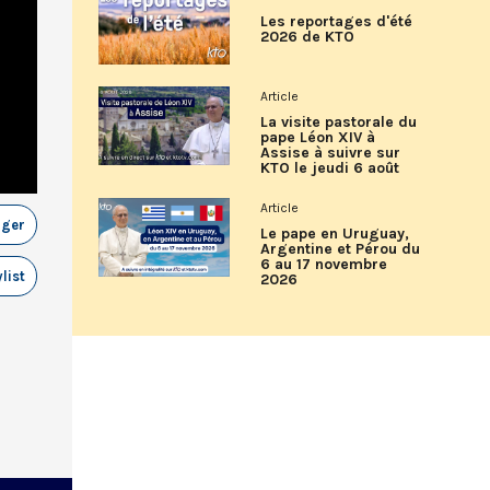
Les reportages d'été
2026 de KTO
Article
La visite pastorale du
pape Léon XIV à
Assise à suivre sur
KTO le jeudi 6 août
Article
ager
Le pape en Uruguay,
Argentine et Pérou du
6 au 17 novembre
list
2026