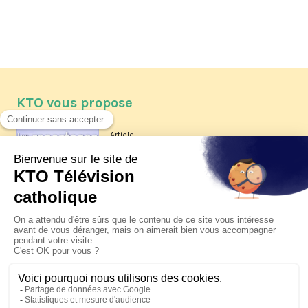
KTO vous propose
Article
Les reportages d'été 2026 de KTO
Article
La visite pastorale du pape Léon
XIV à Assise à suivre sur KTO le
jeudi 6 août
Article
Le pape en Uruguay, Argentine et
Pérou du 6 au 17 novembre 2026