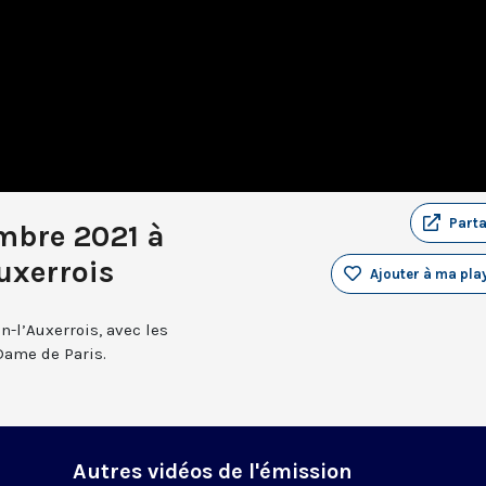
Part
embre 2021 à
uxerrois
Ajouter à ma play
n-l’Auxerrois, avec les
Dame de Paris.
Autres vidéos de l'émission