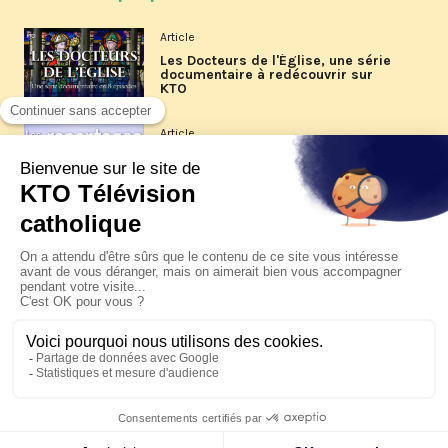
Article
Les Docteurs de l'Église, une série
documentaire à redécouvrir sur
KTO
Article
Les reportages d'été 2026 de KTO
Article
La visite pastorale du pape Léon
XIV à Assise à suivre sur KTO le
jeudi 6 août
Article
Le pape en Uruguay, Argentine et
Pérou du 6 au 17 novembre 2026