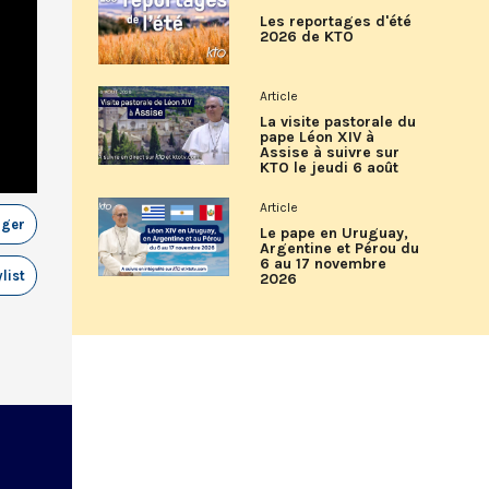
Les reportages d'été
2026 de KTO
Article
La visite pastorale du
pape Léon XIV à
Assise à suivre sur
KTO le jeudi 6 août
Article
ager
Le pape en Uruguay,
Argentine et Pérou du
6 au 17 novembre
list
2026