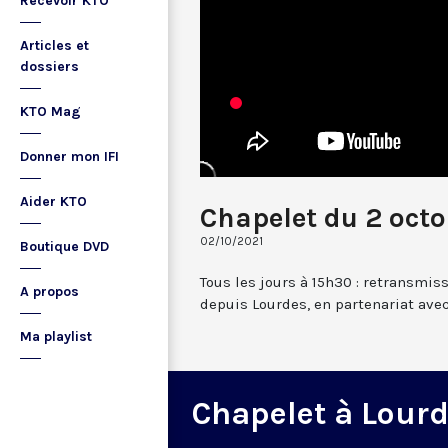
Recevoir KTO
Articles et
dossiers
KTO Mag
Donner mon IFI
Aider KTO
Chapelet du 2 octo
02/10/2021
Boutique DVD
Tous les jours à 15h30 : retransmis
A propos
depuis Lourdes, en partenariat avec
Ma playlist
Chapelet à Lour