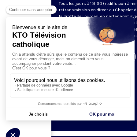
Tous les jours à 15h30 (rediffusion à min
retransmission en direct du Chapelet d
la grotte de Lourdes, en partenariat ave
Sanctuaires. Chaque jour, l'une des qua
méditations des mystères du Rosaire e
proposée en communion de prière avec
pèlerins à Lourdes.
Visiter la page de l'émission