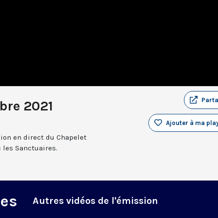
Part
bre 2021
Ajouter à ma play
sion en direct du Chapelet
 les Sanctuaires.
des
Autres vidéos de l'émission