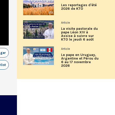
Les reportages d'été
2026 de KTO
Article
La visite pastorale du
pape Léon XIV à
Assise à suivre sur
KTO le jeudi 6 août
Article
ager
Le pape en Uruguay,
Argentine et Pérou du
6 au 17 novembre
list
2026