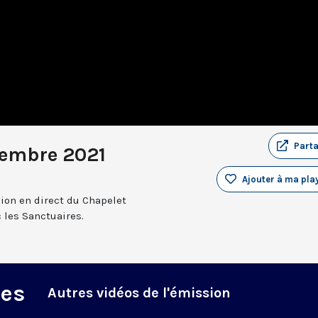
Part
tembre 2021
Ajouter à ma play
sion en direct du Chapelet
 les Sanctuaires.
des
Autres vidéos de l'émission