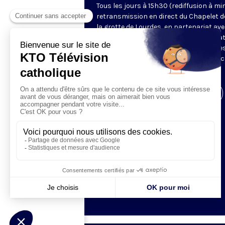
Tous les jours à 15h30 (rediffusion à min
retransmission en direct du Chapelet d
la grotte de Lourdes, en partenariat ave
Sanctuaires. Chaque jour, l'une des qua
méditations des mystères du Rosaire e
proposée en communion de prière avec
pèlerins à Lourdes.
Visiter la page de l'émission