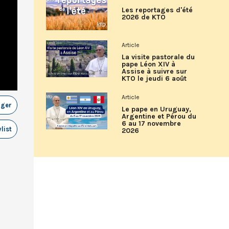
Les reportages d'été
2026 de KTO
Article
La visite pastorale du
pape Léon XIV à
Assise à suivre sur
KTO le jeudi 6 août
Article
ager
Le pape en Uruguay,
Argentine et Pérou du
6 au 17 novembre
list
2026