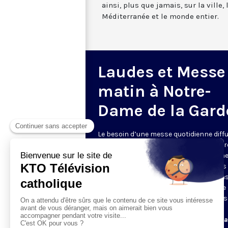
ainsi, plus que jamais, sur la ville,
Méditerranée et le monde entier.
Laudes et Messe
matin à Notre-
Dame de la Gard
Le besoin d’une messe quotidienne diff
la télévision a été exprimé d’une manièr
encore plus forte pendant le confinem
dans de nombreux pays francophones 
maintient depuis la reprise. KTO retran
en direct de la basilique Notre-Dame de 
Garde, à Marseille, les laudes et la mess
Le lundi à 7h25, la messe
Du mardi au samedi à 7h25, messe avec l