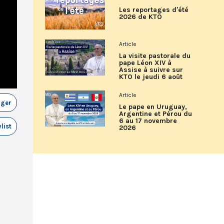
Les reportages d'été
2026 de KTO
Article
La visite pastorale du
pape Léon XIV à
Assise à suivre sur
KTO le jeudi 6 août
Article
ager
Le pape en Uruguay,
Argentine et Pérou du
6 au 17 novembre
list
2026