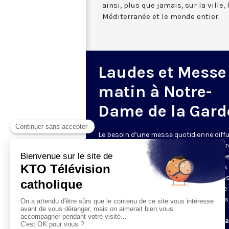
ainsi, plus que jamais, sur la ville,
Méditerranée et le monde entier.
Laudes et Messe
matin à Notre-
Dame de la Gard
Le besoin d’une messe quotidienne diff
la télévision a été exprimé d’une manièr
encore plus forte pendant le confinem
dans de nombreux pays francophones 
maintient depuis la reprise. KTO retran
en direct de la basilique Notre-Dame de 
Garde, à Marseille, les laudes et la mess
Le lundi à 7h25, la messe
Du mardi au samedi à 7h25, messe avec l