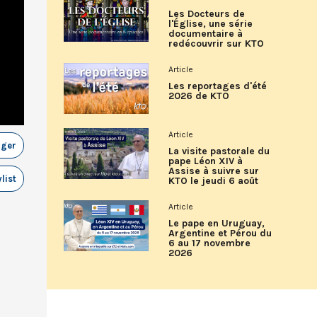
Les Docteurs de
l'Église, une série
documentaire à
redécouvrir sur KTO
Article
Les reportages d'été
2026 de KTO
Article
ager
La visite pastorale du
pape Léon XIV à
Assise à suivre sur
list
KTO le jeudi 6 août
Article
Le pape en Uruguay,
Argentine et Pérou du
6 au 17 novembre
2026