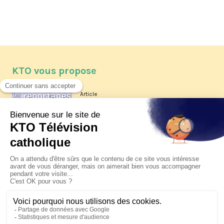
KTO vous propose
Article
Les reportages d'été 2026 de KTO
Article
La visite pastorale du pape Léon
XIV à Assise à suivre sur KTO le
jeudi 6 août
Article
Le pape en Uruguay, Argentine et
Pérou du 6 au 17 novembre 2026