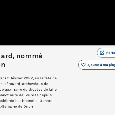
Part
uard, nommé
on
Ajouter à ma play
i 11 février 2022, en la fête de
ne Hérouard, archevêque de
ue auxiliaire du diocèse de Lille.
 Sanctuaire de Lourdes depuis
 célébrée le dimanche 13 mars
t-Bénigne de Dijon.