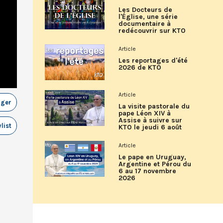
Les Docteurs de
l'Église, une série
documentaire à
redécouvrir sur KTO
Article
Les reportages d'été
2026 de KTO
Article
ager
La visite pastorale du
pape Léon XIV à
Assise à suivre sur
list
KTO le jeudi 6 août
Article
Le pape en Uruguay,
Argentine et Pérou du
6 au 17 novembre
2026