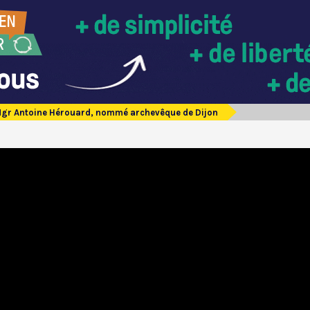
gr Antoine Hérouard, nommé archevêque de Dijon