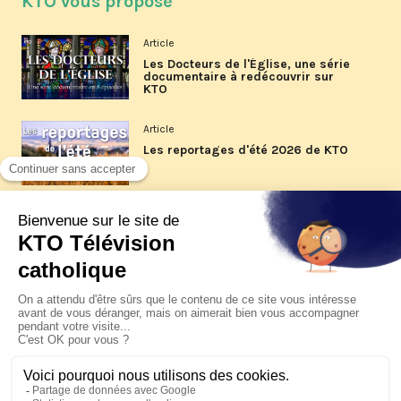
KTO vous propose
Article
Les Docteurs de l'Église, une série
documentaire à redécouvrir sur
KTO
Article
Les reportages d'été 2026 de KTO
Article
La visite pastorale du pape Léon
XIV à Assise à suivre sur KTO le
jeudi 6 août
Article
Le pape en Uruguay, Argentine et
Pérou du 6 au 17 novembre 2026