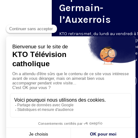
Germain-
l’Auxerrois
KTO retransmet, du lundi au vendredi à 
les vêpres en direct de Saint-Germain g
une technologie innovante : un système
captation multicaméra en direct total
automatisé, qui offre une réalisation au
près de la célébration.
Visiter la page de l'émission