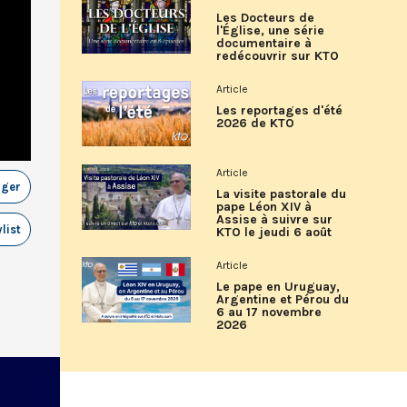
Les Docteurs de
l'Église, une série
documentaire à
redécouvrir sur KTO
Article
Les reportages d'été
2026 de KTO
Article
ager
La visite pastorale du
pape Léon XIV à
Assise à suivre sur
list
KTO le jeudi 6 août
Article
Le pape en Uruguay,
Argentine et Pérou du
6 au 17 novembre
2026