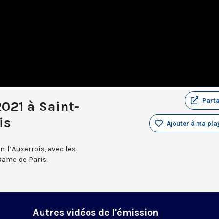
Part
2021 à Saint-
is
Ajouter à ma play
n-l’Auxerrois, avec les
Dame de Paris.
Autres vidéos de l'émission