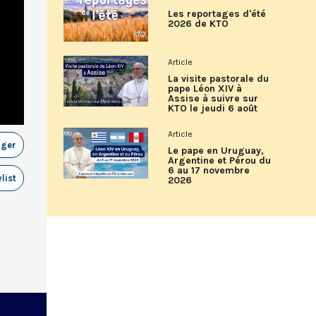
Les reportages d'été
2026 de KTO
Article
La visite pastorale du
pape Léon XIV à
Assise à suivre sur
KTO le jeudi 6 août
Article
ager
Le pape en Uruguay,
Argentine et Pérou du
6 au 17 novembre
list
2026