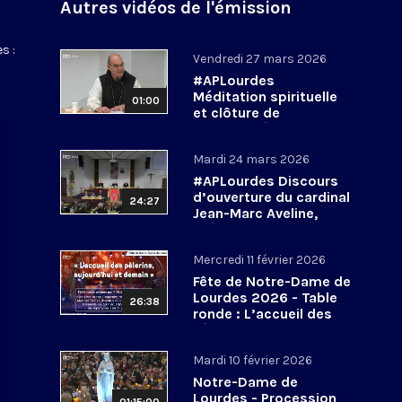
Autres vidéos de l'émission
s :
Vendredi 27 mars 2026
#APLourdes
Méditation spirituelle
01:00
et clôture de
l’Assemblée des
évêques de France - 27
Mardi 24 mars 2026
mars 2026
#APLourdes Discours
d’ouverture du cardinal
24:27
Jean-Marc Aveline,
président de la CEF -
24 mars 2026
Mercredi 11 février 2026
Fête de Notre-Dame de
Lourdes 2026 - Table
26:38
ronde : L’accueil des
pèlerins, aujourd’hui et
demain
Mardi 10 février 2026
Notre-Dame de
Lourdes - Procession
01:15:00