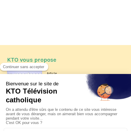
KTO vous propose
Article
Les reportages d'été 2026 de KTO
Article
La visite pastorale du pape Léon
XIV à Assise à suivre sur KTO le
jeudi 6 août
Article