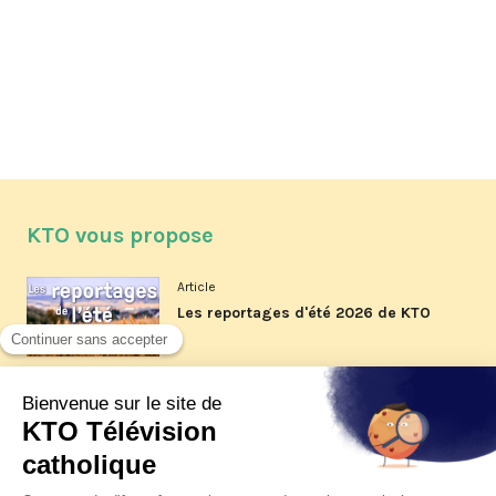
KTO vous propose
Article
Les reportages d'été 2026 de KTO
Article
La visite pastorale du pape Léon
XIV à Assise à suivre sur KTO le
jeudi 6 août
Article